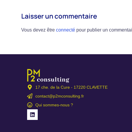
Laisser un commentaire
Vous devez être
connecté
pour publier un commentai
17 che. de la Cure - 17220 CLAVETTE
contact@p2mconsulting.fr
Qui sommes-nous ?