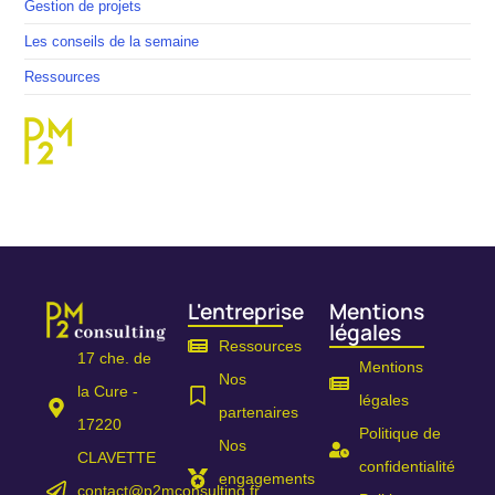
Gestion de projets
Les conseils de la semaine
Ressources
L'entreprise
Mentions
légales
Ressources
17 che. de
Mentions
Nos
la Cure -
légales
partenaires
17220
Politique de
Nos
CLAVETTE
confidentialité
engagements
contact@p2mconsulting.fr