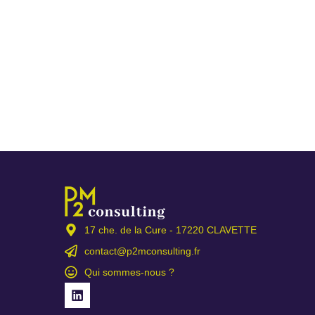
17 che. de la Cure - 17220 CLAVETTE
contact@p2mconsulting.fr
Qui sommes-nous ?