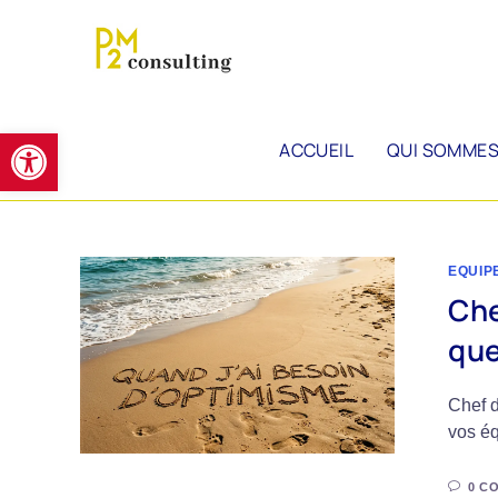
Ouvrir la barre d’outils
ACCUEIL
QUI SOMMES
EQUIP
Che
que
Chef d
vos é
0 C